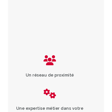
et spécialisées réparties sur tout le territoire,
nos
1 300 permanents
vous accueillent
avec une exigence simple :
Vous proposer la mission qui
vous correspond vraiment.
Un réseau de proximité
Une expertise métier dans votre