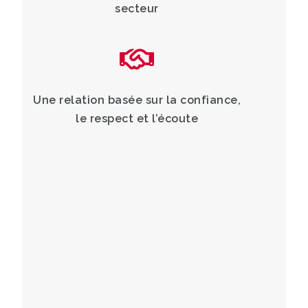
secteur
Une relation basée sur la confiance,
le respect et l’écoute
Vous êtes
au cœur de notre engagement
:
dès votre première mission, vous devenez
collaborateur CRIT, accompagné par des
experts tout au long de votre parcours.
Notre mission