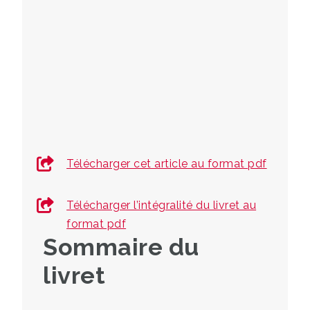
Donner aux candidats l’opportunité
de révéler leur potentiel et de
construire leur avenir professionnel,
tout en apportant aux entreprises les
talents capables de relever leurs
défis.
Télécharger cet article au format pdf
Télécharger l’intégralité du livret au
format pdf
Sommaire du
livret