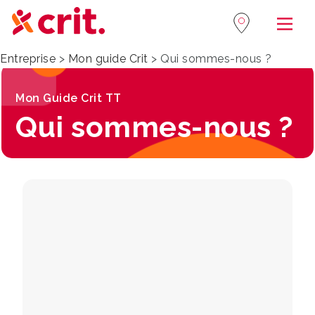
Navi
Entreprise
>
Mon guide Crit
>
Qui sommes-nous ?
Mon Guide Crit TT
Qui sommes-nous ?
A propos
CRIT est le
5ᵉ groupe de travail temporaire
et de recrutement en France
.
Chaque jour, nous accompagnons
35 000
collaborateurs intérimaires
— ouvriers,