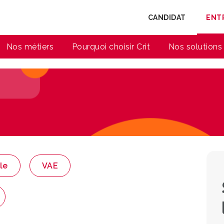
CANDIDAT
ENT
Nos métiers
Pourquoi choisir Crit
Nos solutions
le
VAE